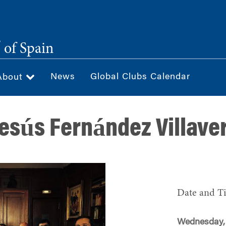
®
of Spain
News
Global Clubs Calendar
About
esús Fernández Villave
Date and T
Wednesday, 