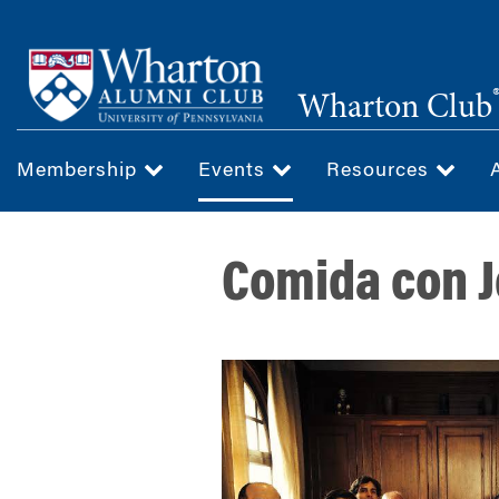
Skip
to
main
Wharton Club
content
Membership
Events
Resources
Comida con J