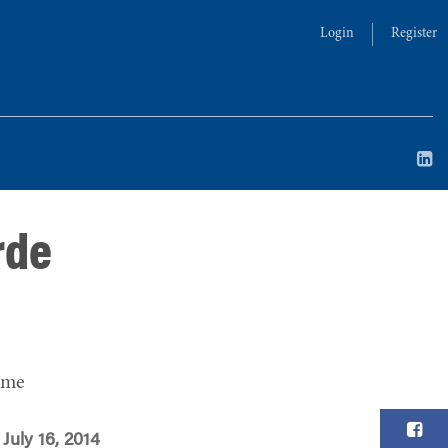
Login
Register
rde
ime
July 16, 2014