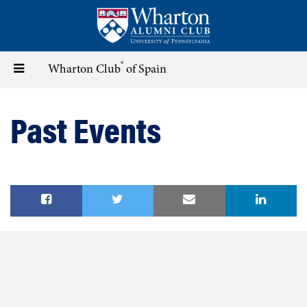
Skip
to
main
content
®
Toggle
Wharton Club
of Spain
navigation
Past Events