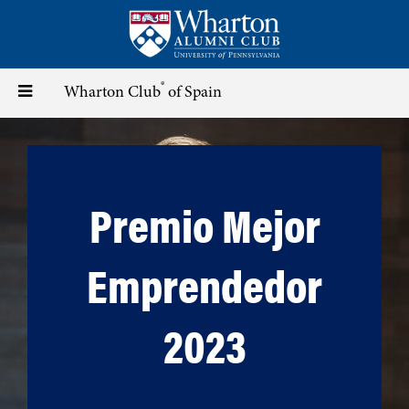
Skip
to
main
content
®
Toggle
Wharton Club
of Spain
navigation
Premio Mejor
Emprendedor
2023