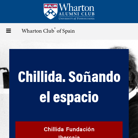
Skip
to
main
content
®
Toggle
Wharton Club
of Spain
navigation
Chillida. Soñando
el espacio
Chillida Fundación