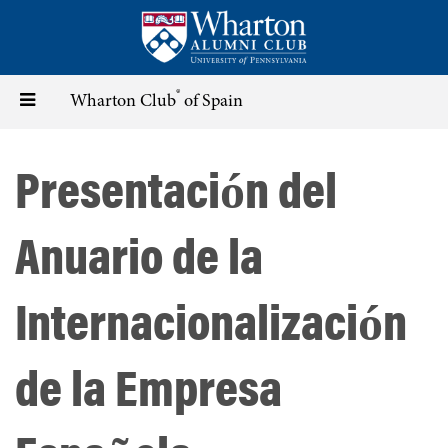
Skip
to
main
content
®
Toggle
Wharton Club
of Spain
navigation
Presentación del
Anuario de la
Internacionalización
de la Empresa