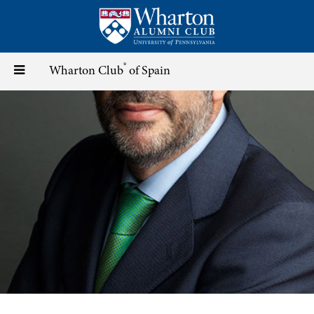
Skip
to
main
content
®
Toggle
Wharton Club
of Spain
navigation