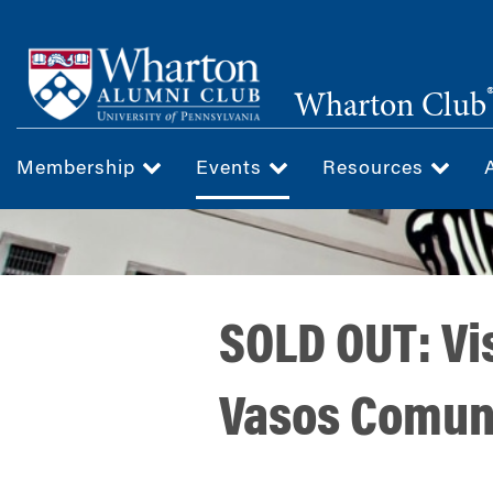
Skip
to
main
Wharton Club
content
Membership
Events
Resources
SOLD OUT: Vi
Vasos Comun