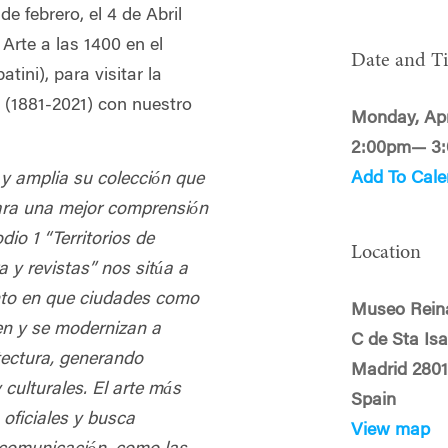
e febrero, el 4 de Abril
Arte a las 1400 en el
Date and T
tini), para visitar la
(1881-2021) con nuestro
Monday, Apr
2:00pm— 3
Add To Cale
y amplia su colección que
ara una mejor comprensión
odio 1 “Territorios de
Location
a y revistas” nos sitúa a
to en que ciudades como
Museo Reina
en y se modernizan a
C de Sta Isa
tectura, generando
Madrid 280
culturales. El arte más
Spain
 oficiales y
busca
View map