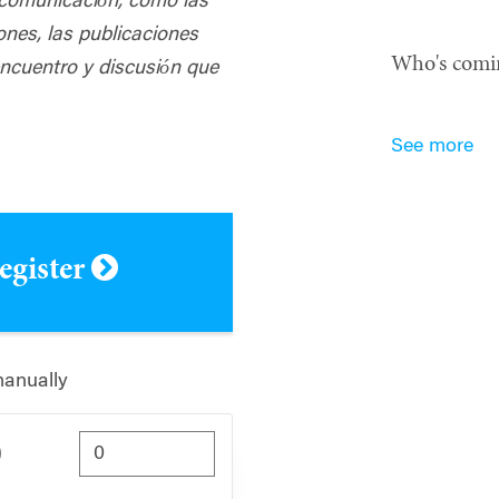
y comunicación, como las
ones, las publicaciones
Who's comi
encuentro y discusión que
See more
register
manually
)