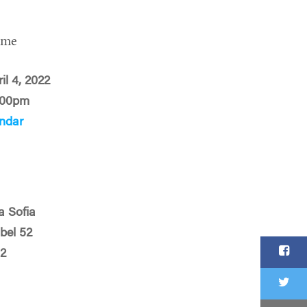
ime
il 4, 2022
:00pm
ndar
 Sofia
bel 52
12