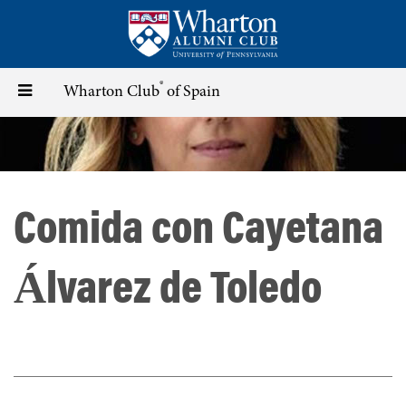
Skip
to
main
content
®
Toggle
Wharton Club
of Spain
navigation
Comida con Cayetana
Álvarez de Toledo